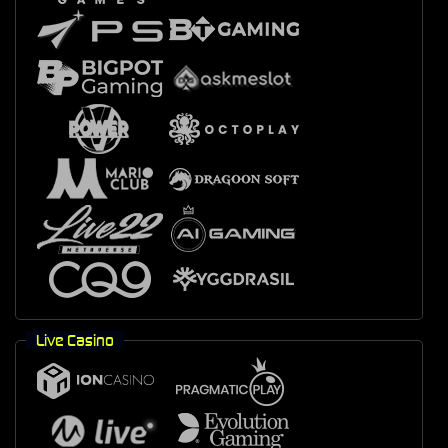
Live Casino