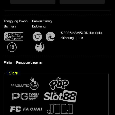
Tanggung Jawab
Browser Yang
Bermain
Didukung
©2026 NAMISLOT. Hak cipta
dilindungi | 18+
Platform Penyedia Layanan
Slots