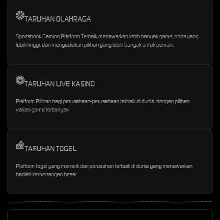
TARUHAN OLAHRAGA
Sportsbook Gaming Platform Terbaik menawarkan lebih banyak game, odds yang
lebih tinggi, dan menyediakan pilihan yang lebih banyak untuk pemain.
TARUHAN LIVE KASINO
Platform Pilihan bagi perusahaan-perusahaan terbaik di dunia, dengan pilihan
variasi game terbanyak
TARUHAN TOGEL
Platform togel yang menarik dari perusahan terbaik di dunia yang menawarkan
hadiah kemenangan besar