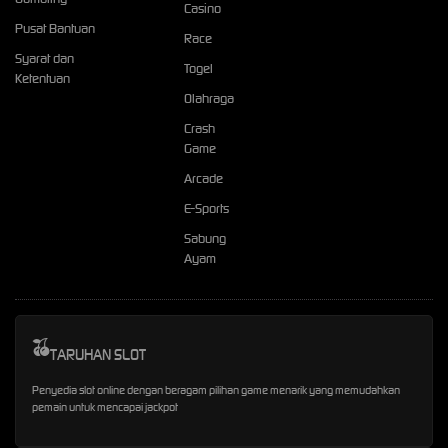
Casino
Pusat Bantuan
Race
Syarat dan
Togel
Ketentuan
Olahraga
Crash
Game
Arcade
E-Sports
Sabung
Ayam
TARUHAN SLOT
Penyedia slot online dengan beragam pilihan game menarik yang memudahkan
pemain untuk mencapai jackpot