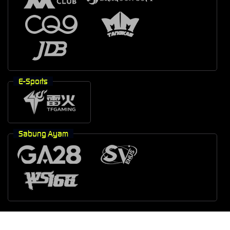
E-Sports
Sabung Ayam