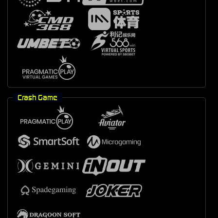
Crash Game