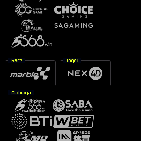
Race
Togel
Olahraga