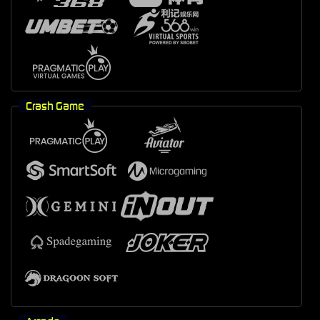
Crash Game