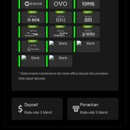
* Selama bank maintenance dan bank offline deposit dan penarikan
tidak dapat diproses
Deposit
Penarikan
Rata-rata 3 Menit
Rata-rata 5 Menit