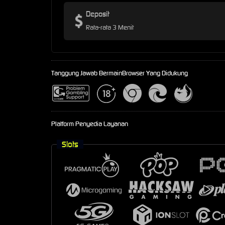
Deposit
Rata-rata 3 Menit
Tanggung Jawab Bermain
Browser Yang Didukung
Platform Penyedia Layanan
Slots