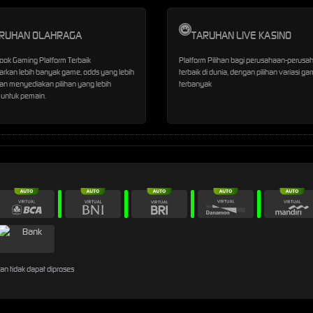
RUHAN OLAHRAGA
TARUHAN LIVE KASINO
ook Gaming Platform Terbaik
Platform Pilihan bagi perusahaan-perusa
kan lebih banyak game, odds yang lebih
terbaik di dunia, dengan pilihan variasi g
 dan menyediakan pilihan yang lebih
terbanyak
untuk pemain.
an tidak dapat diproses